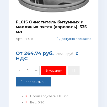
FL015 Очиститель битумных и
масляных пятен (аэрозоль), 335
мл
Арт. 071015
Доступно под заказ
От
264.74 руб.
с
265.00 руб.
НДС
-
+
Запросить КП
Производитель
:
FILL inn
Вес
:
0.26