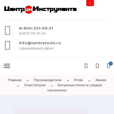
Центр
Инструмента
8-800-201-69-31
8-8152-78-35-00
info@centretools.ru
официальный адрес
0
Главная
→
Производители
→
Pride
→
Химия
→
Очистители
→
Битумных пятен и следов
насекомых