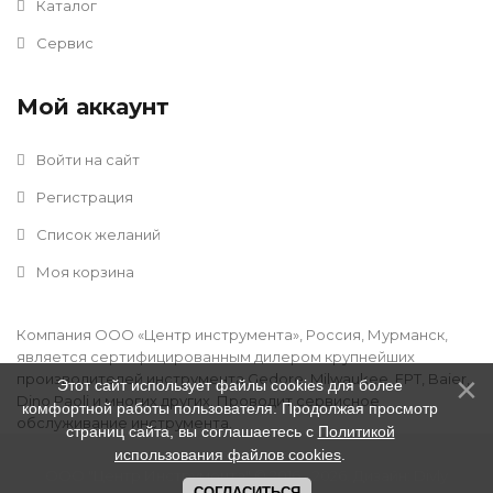
Каталог
Сервис
Мой аккаунт
Войти на сайт
Регистрация
Список желаний
Моя корзина
Компания ООО «Центр инструмента», Россия, Мурманск,
является сертифицированным дилером крупнейших
производителей инструмента Gedore, Milwaukee, FPT, Baier,
Этот сайт использует файлы cookies для более
Dino Paoli и многих других. Проводит сервисное
комфортной работы пользователя. Продолжая просмотр
обслуживание инструмента.
страниц сайта, вы соглашаетесь с
Политикой
использования файлов cookies
.
ООО "Центр Инструмента" © 2016 - 2026
.
Дизайн:
Divly
СОГЛАСИТЬСЯ