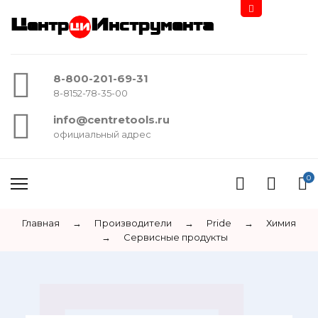
Центр
Инструмента
8-800-201-69-31
8-8152-78-35-00
info@centretools.ru
официальный адрес
0
Главная
→
Производители
→
Pride
→
Химия
→
Сервисные продукты