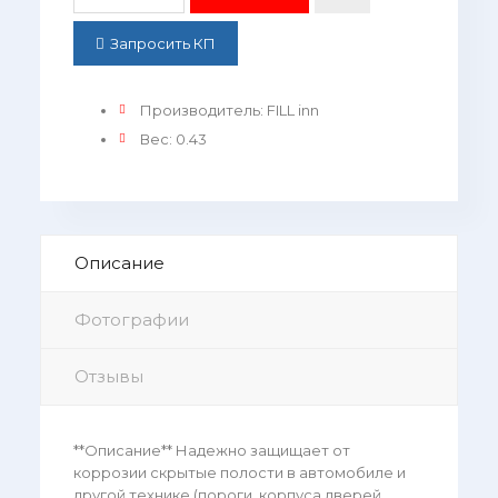
Запросить КП
Производитель
:
FILL inn
Вес
:
0.43
Описание
Фотографии
Отзывы
**Описание** Надежно защищает от
коррозии скрытые полости в автомобиле и
другой технике (пороги, корпуса дверей,