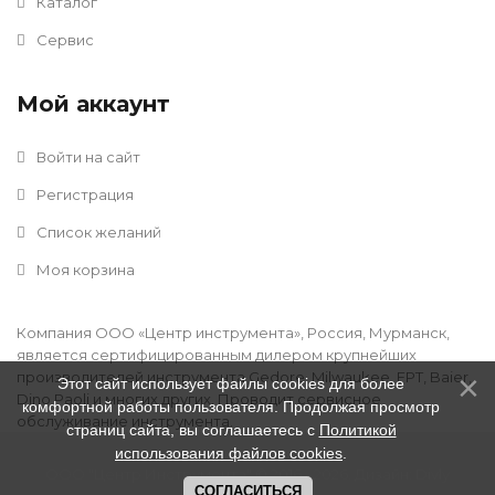
Каталог
Сервис
Мой аккаунт
Войти на сайт
Регистрация
Список желаний
Моя корзина
Компания ООО «Центр инструмента», Россия, Мурманск,
является сертифицированным дилером крупнейших
производителей инструмента Gedore, Milwaukee, FPT, Baier,
Этот сайт использует файлы cookies для более
Dino Paoli и многих других. Проводит сервисное
комфортной работы пользователя. Продолжая просмотр
обслуживание инструмента.
страниц сайта, вы соглашаетесь с
Политикой
использования файлов cookies
.
ООО "Центр Инструмента" © 2016 - 2026
.
Дизайн:
Divly
СОГЛАСИТЬСЯ