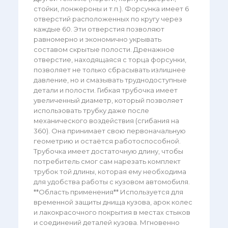
стойки, лонжероны и т.п.). Форсунка имеет 6
отверстий расположенных по кругу через
каждые 60. Эти отверстия позволяют
равномерно и экономично укрывать
составом скрытые полости. Дренажное
отверстие, находящаяся с торца форсунки,
позволяет не только сбрасывать излишнее
давление, но и смазывать труднодоступные
детали и полости. Гибкая трубочка имеет
увеличенный диаметр, который позволяет
использовать трубку даже после
механического воздействия (сгибания на
360). Она принимает свою первоначальную
геометрию и остаётся работоспособной.
Трубочка имеет достаточную длину, чтобы
потребитель смог сам нарезать комплект
трубок той длины, которая ему необходима
для удобства работы с кузовом автомобиля.
**Область применения** Используется для
временной защиты днища кузова, арок колес
и лакокрасочного покрытия в местах стыков
и соединений деталей кузова. Мгновенно