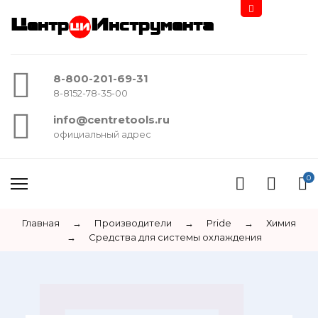
Центр
Инструмента
8-800-201-69-31
8-8152-78-35-00
info@centretools.ru
официальный адрес
0
Главная
→
Производители
→
Pride
→
Химия
→
Средства для системы охлаждения