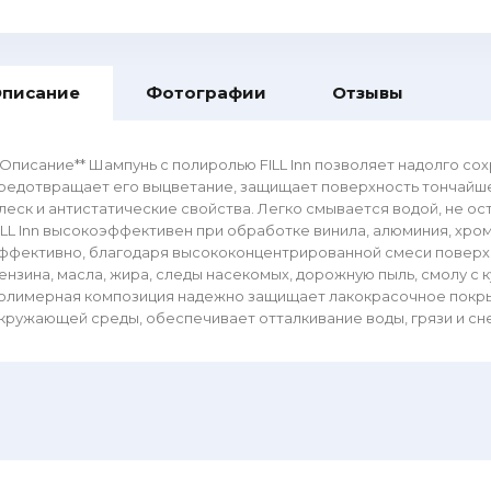
писание
Фотографии
Отзывы
*Описание** Шампунь с полиролью FILL Inn позволяет надолго со
редотвращает его выцветание, защищает поверхность тончайш
леск и антистатические свойства. Легко смывается водой, не ос
ILL Inn высокоэффективен при обработке винила, алюминия, хром
ффективно, благодаря высококонцентрированной смеси поверхн
ензина, масла, жира, следы насекомых, дорожную пыль, смолу с 
олимерная композиция надежно защищает лакокрасочное покры
кружающей среды, обеспечивает отталкивание воды, грязи и сн