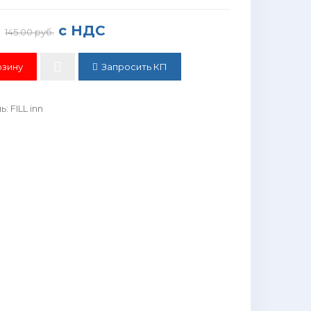
с НДС
145.00 руб.
Запросить КП
ль
:
FILL inn