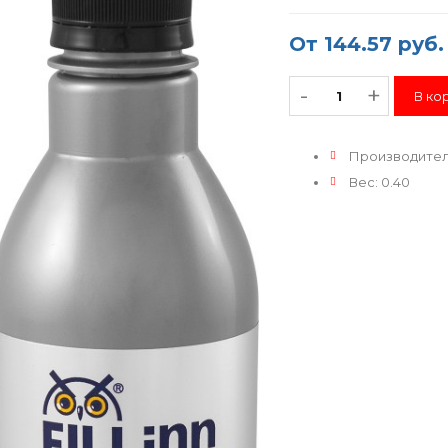
От
144.57 руб.
-
+
Производите
Вес
:
0.40