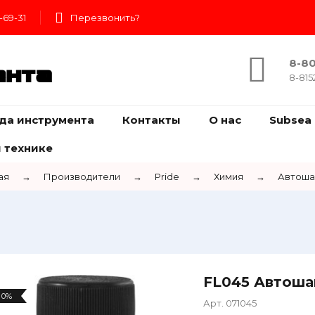
-69-31
Перезвонить?
8-80
ента
8-815
да инструмента
Контакты
О нас
Subsea 
 технике
ая
→
Производители
→
Pride
→
Химия
→
Автоша
FL045 Автоша
0%
Арт. 071045