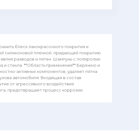
хранить блеск лакокрасочного покрытия и
ей силиконовой пленкой, придающей покрытию
тавляя разводов и пятен. Шампунь с полиролью
а и стекла. **Область применения** Бережно и
остно-активных компонентов, удаляет пятна
кузова автомобиля. Входящая в состав
тие от агрессивного воздействия
ега, предотвращает процесс коррозии.