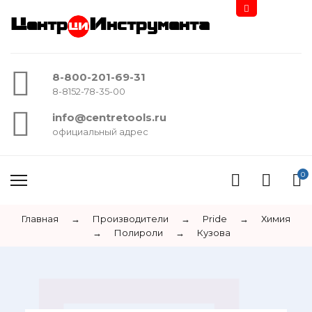
Центр
Инструмента
8-800-201-69-31
8-8152-78-35-00
info@centretools.ru
официальный адрес
0
Главная
→
Производители
→
Pride
→
Химия
→
Полироли
→
Кузова