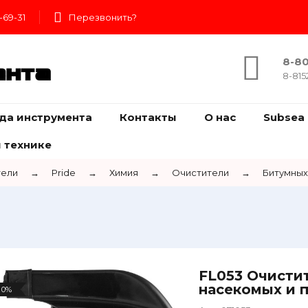
-69-31
Перезвонить?
8-80
ента
8-815
да инструмента
Контакты
О нас
Subsea 
 технике
тели
→
Pride
→
Химия
→
Очистители
→
Битумных
FL053 Очистит
насекомых и п
0%