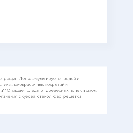
ротрещин. Легко эмульгируется водой и
стика, лакокрасочных покрытий и
я** Очищает следы от древесных почек и смол,
язнения с кузова, стекол, фар, решетки