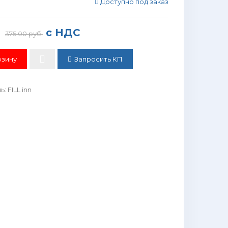
Доступно под заказ
с НДС
375.00 руб.
Запросить КП
ль
:
FILL inn