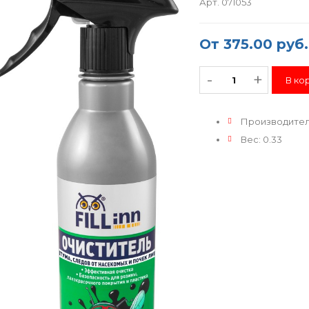
Арт. 071053
От
375.00 руб.
-
+
Производите
Вес
:
0.33