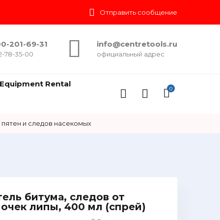
Отправить сообщение
0-201-69-31
info@centretools.ru
2-78-35-00
официальный адрес
Equipment Rental
0
 пятен и следов насекомых
ель битума, следов от
очек липы, 400 мл (спрей)