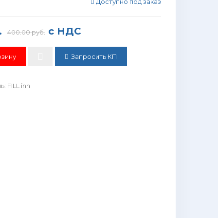
Доступно под заказ
.
с НДС
400.00 руб.
Запросить КП
ль
:
FILL inn