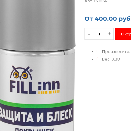
Арт. 071064
От
400.00 руб
-
+
Производите
Вес
:
0.38