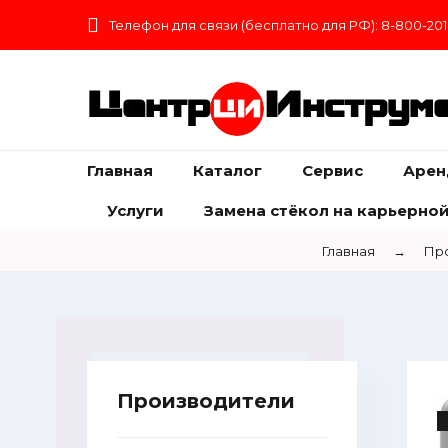
Телефон для связи (бесплатно для РФ): 8-800-201
Центр
Инструм
Главная
Каталог
Сервис
Арен
Услуги
Замена стёкол на карьерной
Главная
→
Пр
Производители