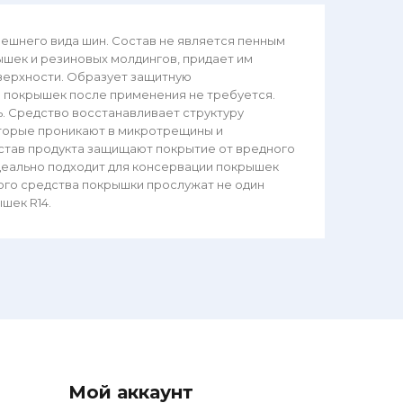
ешнего вида шин. Состав не является пенным
шек и резиновых молдингов, придает им
верхности. Образует защитную
 покрышек после применения не требуется.
. Средство восстанавливает структуру
оторые проникают в микротрещины и
остав продукта защищают покрытие от вредного
деально подходит для консервации покрышек
ого средства покрышки прослужат не один
шек R14.
Мой аккаунт