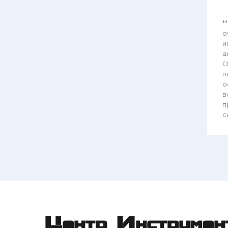
*
о
и
а
О
п
о
в
п
с
Центр Инструмен