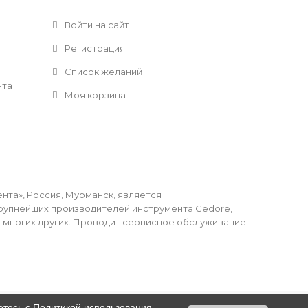
Войти на сайт
Регистрация
Список желаний
нта
Моя корзина
та», Россия, Мурманск, является
упнейших производителей инструмента Gedore,
li и многих других. Проводит сервисное обслуживание
етесь с
Политикой использования