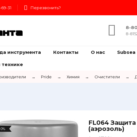
-69-31
Перезвонить?
8-80
ента
8-815
да инструмента
Контакты
О нас
Subsea 
 технике
оизводители
→
Pride
→
Химия
→
Очистители
→
FL064 Защита
(аэрозоль)
0%