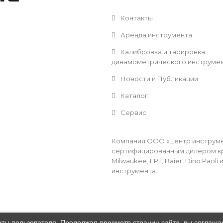
Контакты
Аренда инструмента
Калибровка и тарировка
динамометрического инструме
Новости и Публикации
Каталог
Сервис
Компания ООО «Центр инструмен
сертифицированным дилером кр
Milwaukee, FPT, Baier, Dino Pao
инструмента.
оты пользователя. Продолжая просмотр страниц сайта, вы соглаша