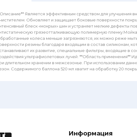
*Описание** Является эффективным средством для улучшения вн
чистителем. Обновляет и защищает боковые поверхности покры
нтенсивный блеск «мокрых» шин и устраняет мелкие дефекты по
нтистатическую грязеотталкивающую полимерную пленку.Мойка
бработанные колеса меньше загрязняются, их можно реже мыть
оверхности резины благодаря входящим в состав силиконам, к
станавливают их развитие, специальные фильтры, входящие в с
оздействия ультрафиолетовых лучей. **Область применения** И
ри длительном хранении в межсезонье. При использовании данн
езон. Содержимого баллона 520 мл хватит на обработку 20 покры
Информация
та