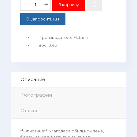
-
+
Запросить КП
Производитель
:
FILL inn
Вес
:
0.45
Описание
Фотографии
Отзывы
**Описание** Благодаря обильной пене,
бережно и эффективно очищает