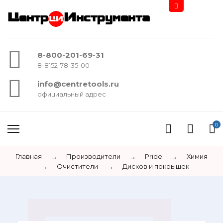
Центр
Инструмента
8-800-201-69-31
8-8152-78-35-00
info@centretools.ru
официальный адрес
0
Главная
→
Производители
→
Pride
→
Химия
→
Очистители
→
Дисков и покрышек