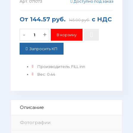
Арт. 071073
Доступно под заказ
От
144.57 руб.
с НДС
145.00 руб.
-
+
Запросить КП
Производитель
:
FILL inn
Вес
:
0.44
Описание
Фотографии