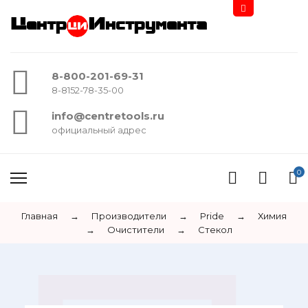
Центр
Инструмента
8-800-201-69-31
8-8152-78-35-00
info@centretools.ru
официальный адрес
0
Главная
→
Производители
→
Pride
→
Химия
→
Очистители
→
Стекол