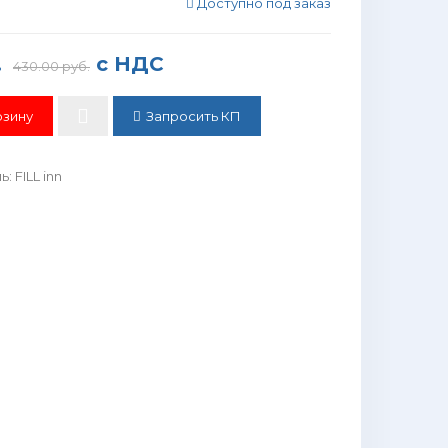
Доступно под заказ
.
с НДС
430.00 руб.
Запросить КП
ль
:
FILL inn