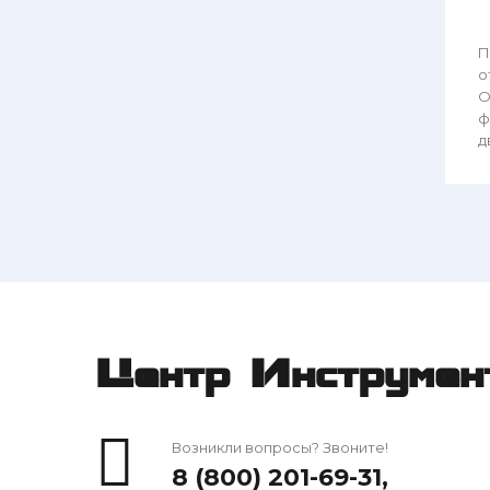
П
о
О
ф
д
Центр Инструмен
Возникли вопросы? Звоните!
8 (800) 201-69-31
,