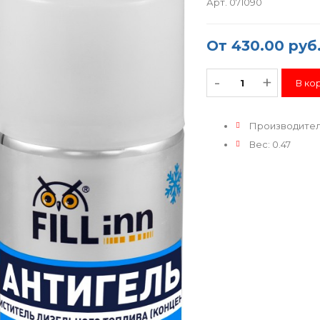
Арт. 071090
От
430.00 руб
-
+
Производите
Вес
:
0.47