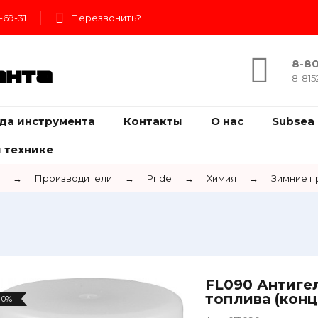
-69-31
Перезвонить?
8-80
ента
8-815
да инструмента
Контакты
О нас
Subsea 
 технике
→
Производители
→
Pride
→
Химия
→
Зимние п
FL090 Антиге
топлива (конц
0%