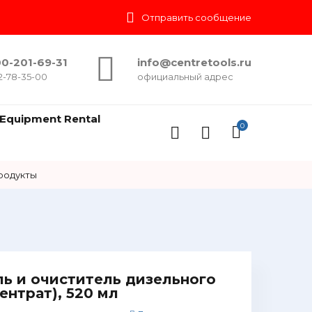
Отправить сообщение
0-201-69-31
info@centretools.ru
2-78-35-00
официальный адрес
Equipment Rental
0
родукты
ль и очиститель дизельного
ентрат), 520 мл