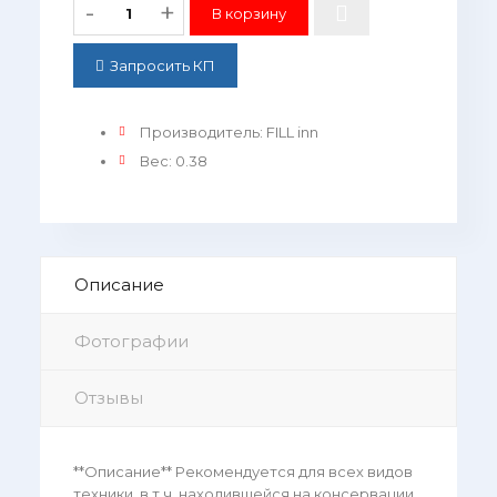
-
+
Запросить КП
Производитель
:
FILL inn
Вес
:
0.38
Описание
Фотографии
Отзывы
**Описание** Рекомендуется для всех видов
техники, в т.ч. находившейся на консервации