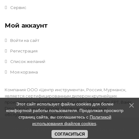
Сервис
Мой аккаунт
Войти на сайт
Регистрация
Список желаний
Моя корзина
Компания ООО «Центр инструмента», Россия, Мурманск,
является сертифицированным дилером крупнейших
производителей инструмента Gedore, Milwaukee, FPT, Baier,
Этот сайт использует файлы cookies для более
Dino Paoli и многих других. Проводит сервисное
комфортной работы пользователя. Продолжая просмотр
обслуживание инструмента.
страниц сайта, вы соглашаетесь с
Политикой
использования файлов cookies
.
ООО "Центр Инструмента" © 2016 - 2026
.
Дизайн:
Divly
СОГЛАСИТЬСЯ