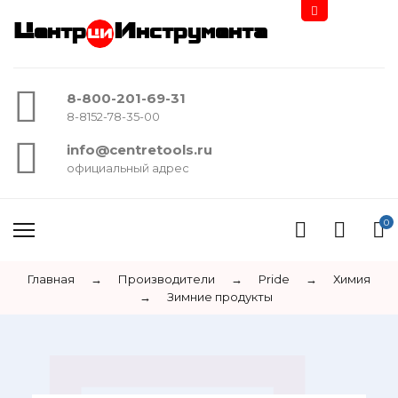
Центр
Инструмента
8-800-201-69-31
8-8152-78-35-00
info@centretools.ru
официальный адрес
0
Главная
→
Производители
→
Pride
→
Химия
→
Зимние продукты