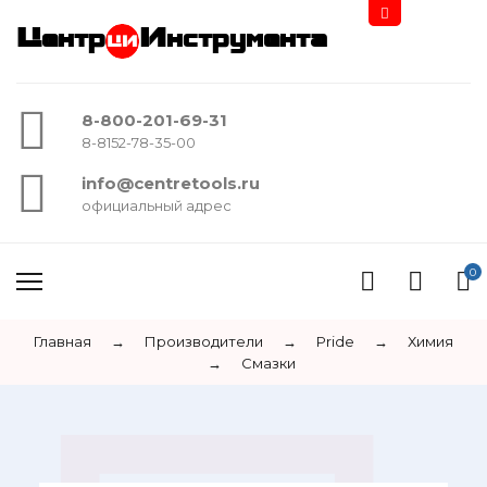
Центр
Инструмента
8-800-201-69-31
8-8152-78-35-00
info@centretools.ru
официальный адрес
0
Главная
→
Производители
→
Pride
→
Химия
→
Смазки