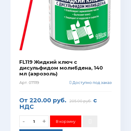
FL119 Жидкий ключ с
дисульфидом молибдена, 140
мл (аэрозоль)
Арт. 071119
Доступно под заказ
От
220.00 руб.
с
205.00 руб.
НДС
-
+