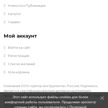
Новости и Публикации
Каталог
Сервис
Мой аккаунт
Войти на сайт
Регистрация
Список желаний
Моя корзина
Компания ООО «Центр инструмента», Россия, Мурманск,
является сертифицированным дилером крупнейших
производителей инструмента Gedore, Milwaukee, FPT, Baier,
Этот сайт использует файлы cookies для более
Dino Paoli и многих других. Проводит сервисное
комфортной работы пользователя. Продолжая просмотр
обслуживание инструмента.
страниц сайта, вы соглашаетесь с
Политикой