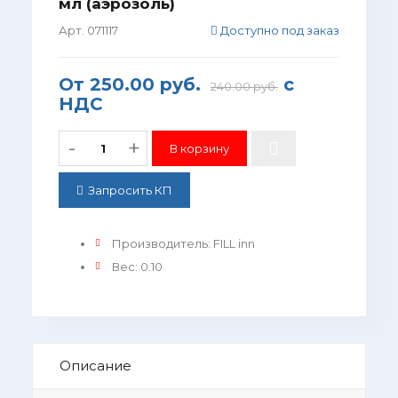
мл (аэрозоль)
Арт. 071117
Доступно под заказ
От
250.00 руб.
с
240.00 руб.
НДС
-
+
Запросить КП
Производитель
:
FILL inn
Вес
:
0.10
Описание