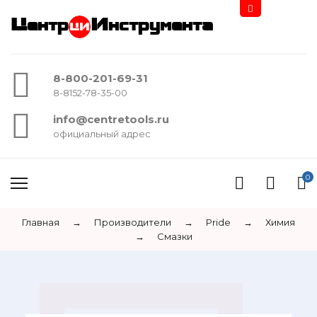
Центр
Инструмента
8-800-201-69-31
8-8152-78-35-00
info@centretools.ru
официальный адрес
0
Главная
→
Производители
→
Pride
→
Химия
→
Смазки