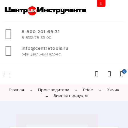
Центр
Инструмента
8-800-201-69-31
8-8152-78-35-00
info@centretools.ru
официальный адрес
0
Главная
→
Производители
→
Pride
→
Химия
→
Зимние продукты