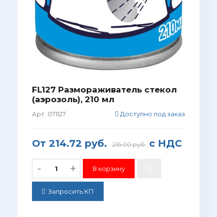
FL127 Размораживатель стекол
(аэрозоль), 210 мл
Арт. 071127
Доступно под заказ
От
214.72 руб.
с НДС
215.00 руб.
-
+
Запросить КП