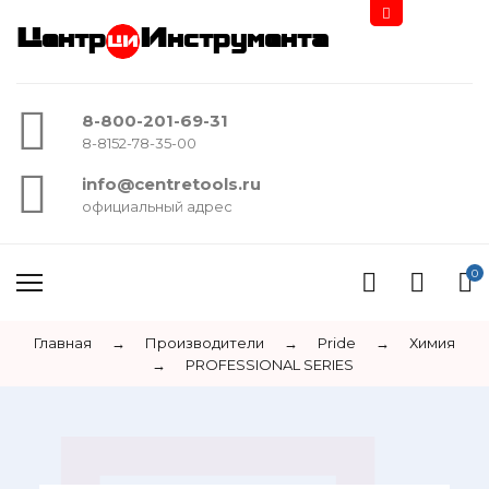
Центр
Инструмента
8-800-201-69-31
8-8152-78-35-00
info@centretools.ru
официальный адрес
0
Главная
→
Производители
→
Pride
→
Химия
→
PROFESSIONAL SERIES