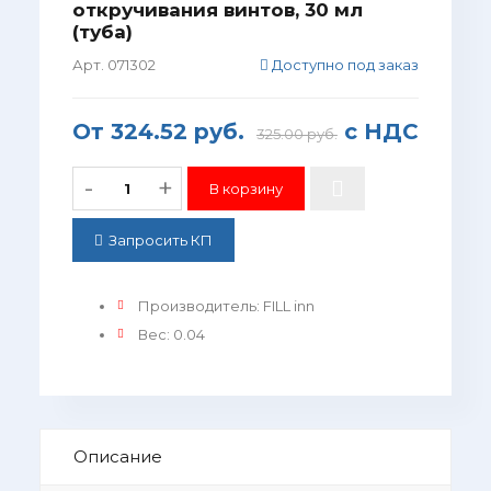
откручивания винтов, 30 мл
(туба)
Арт. 071302
Доступно под заказ
От
324.52 руб.
с НДС
325.00 руб.
-
+
Запросить КП
Производитель
:
FILL inn
Вес
:
0.04
Описание