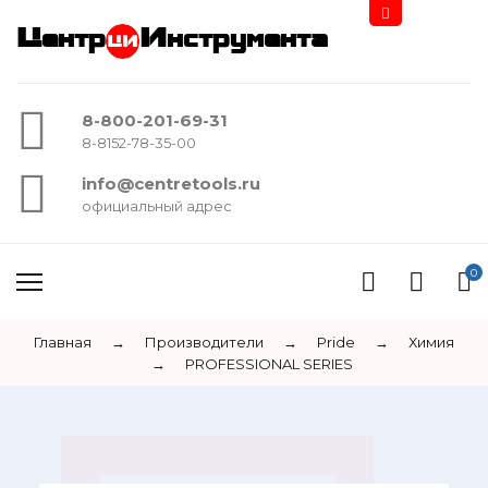
Центр
Инструмента
8-800-201-69-31
8-8152-78-35-00
info@centretools.ru
официальный адрес
0
Главная
→
Производители
→
Pride
→
Химия
→
PROFESSIONAL SERIES