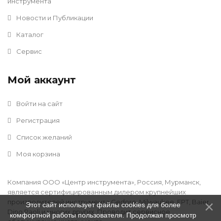
инструмента
Новости и Публикации
Каталог
Сервис
Мой аккаунт
Войти на сайт
Регистрация
Список желаний
Моя корзина
Компания ООО «Центр инструмента», Россия, Мурманск,
является сертифицированным дилером крупнейших
производителей инструмента Gedore, Milwaukee, FPT, Baier,
Этот сайт использует файлы cookies для более
Dino Paoli и многих других. Проводит сервисное
комфортной работы пользователя. Продолжая просмотр