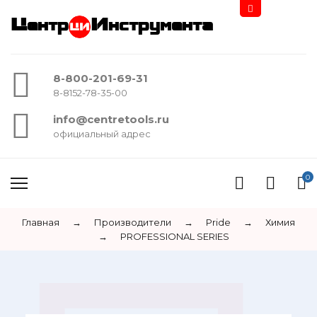
Центр
Инструмента
8-800-201-69-31
8-8152-78-35-00
info@centretools.ru
официальный адрес
0
Главная
→
Производители
→
Pride
→
Химия
→
PROFESSIONAL SERIES