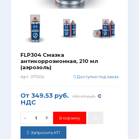
FLP304 Смазка
антикоррозионная, 210 мл
(аэрозоль)
Арт. 071304
Доступно под заказ
От
349.53 руб.
с
350.00 руб.
НДС
-
+
Запросить КП