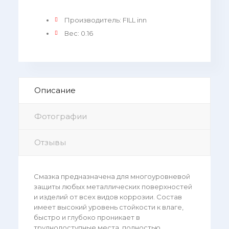
Производитель
:
FILL inn
Вес
:
0.16
Описание
Фотографии
Отзывы
Смазка предназначена для многоуровневой
защиты любых металлических поверхностей
и изделий от всех видов коррозии. Состав
имеет высокий уровень стойкости к влаге,
быстро и глубоко проникает в
труднодоступные места, полностью