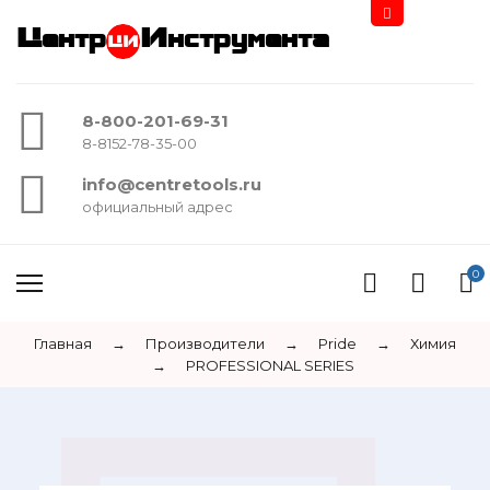
Центр
Инструмента
8-800-201-69-31
8-8152-78-35-00
info@centretools.ru
официальный адрес
0
Главная
→
Производители
→
Pride
→
Химия
→
PROFESSIONAL SERIES