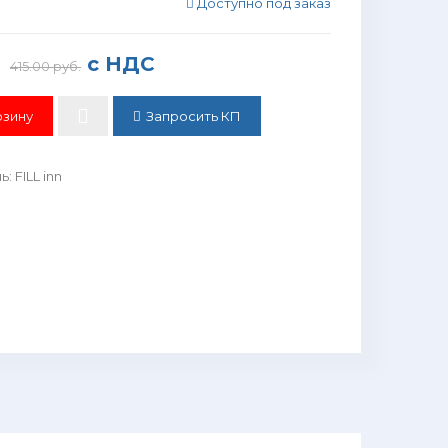
Доступно под заказ
с НДС
415.00 руб.
Запросить КП
ль
:
FILL inn