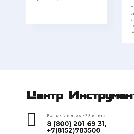
П
и
о
п
к
Центр Инструмен
Возникли вопросы? Звоните!
8 (800) 201-69-31
,
+7(8152)783500