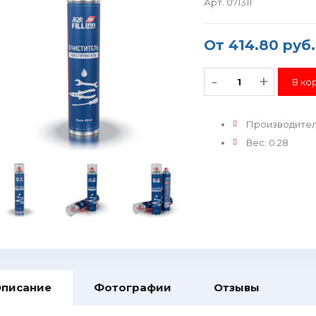
Арт. 071311
От
414.80 руб.
-
+
Производите
Вес
:
0.28
писание
Фотографии
Отзывы