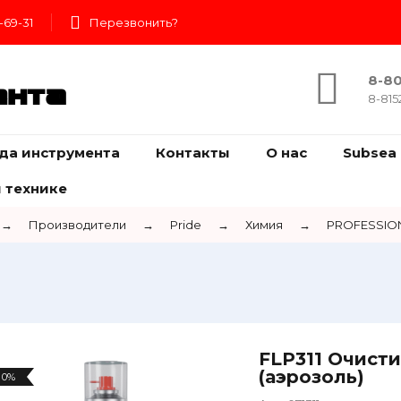
-69-31
Перезвонить?
8-80
ента
8-815
да инструмента
Контакты
О нас
Subsea 
 технике
→
Производители
→
Pride
→
Химия
→
PROFESSION
FLP311 Очисти
(аэрозоль)
0%