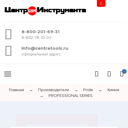
Центр
Инструмента
8-800-201-69-31
8-8152-78-35-00
info@centretools.ru
официальный адрес
0
Главная
→
Производители
→
Pride
→
Химия
→
PROFESSIONAL SERIES