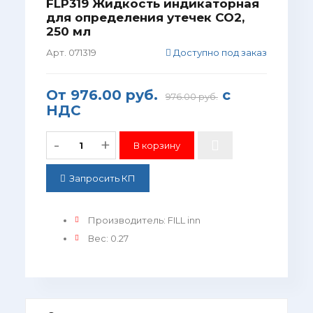
FLP319 Жидкость индикаторная
для определения утечек CO2,
250 мл
Арт. 071319
Доступно под заказ
От
976.00 руб.
с
976.00 руб.
НДС
-
+
Запросить КП
Производитель
:
FILL inn
Вес
:
0.27