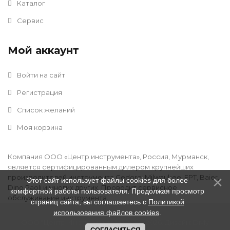
Каталог
Сервис
Мой аккаунт
Войти на сайт
Регистрация
Список желаний
Моя корзина
Компания ООО «Центр инструмента», Россия, Мурманск,
является сертифицированным дилером крупнейших
производителей инструмента Gedore, Milwaukee, FPT, Baier,
Этот сайт использует файлы cookies для более
Dino Paoli и многих других. Проводит сервисное
комфортной работы пользователя. Продолжая просмотр
обслуживание инструмента.
страниц сайта, вы соглашаетесь с
Политикой
использования файлов cookies
.
ООО "Центр Инструмента" © 2016 - 2026
.
Дизайн:
Divly