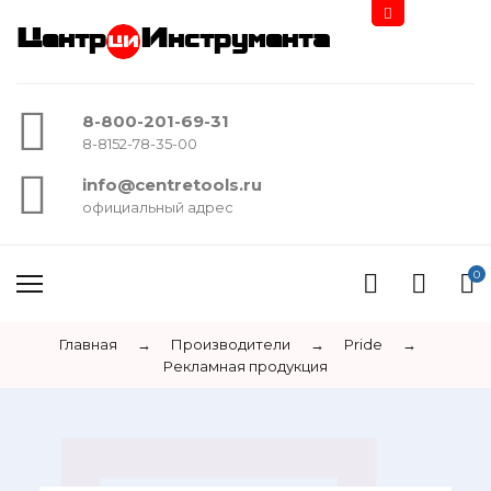
Центр
Инструмента
8-800-201-69-31
8-8152-78-35-00
info@centretools.ru
официальный адрес
0
Главная
→
Производители
→
Pride
→
Рекламная продукция