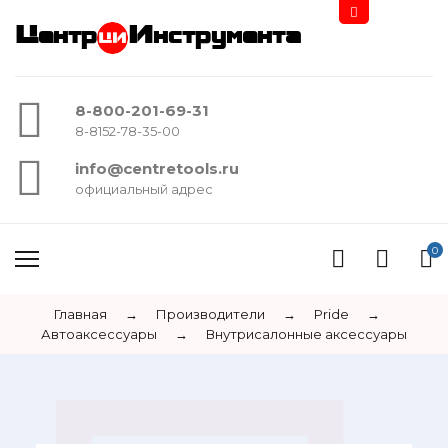
Центр
Инструмента
8-800-201-69-31
8-8152-78-35-00
info@centretools.ru
официальный адрес
0
Главная
→
Производители
→
Pride
→
Автоаксессуары
→
Внутрисалонные аксессуары