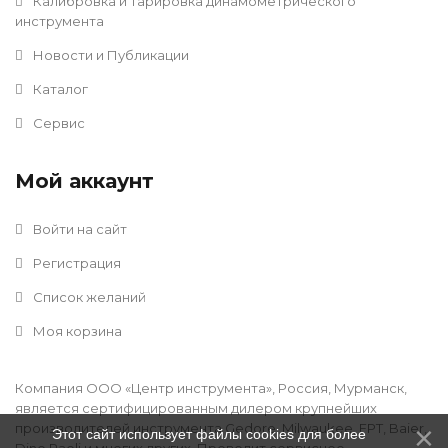
Калибровка и тарировка динамометрического
инструмента
Новости и Публикации
Каталог
Сервис
Мой аккаунт
Войти на сайт
Регистрация
Список желаний
Моя корзина
Компания ООО «Центр инструмента», Россия, Мурманск,
является сертифицированным дилером крупнейших
производителей инструмента Gedore, Milwaukee, FPT, Baier,
Этот сайт использует файлы cookies для более