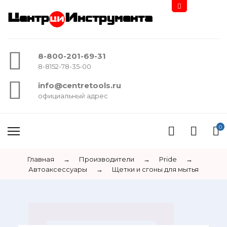
Центр
Инструмента
8-800-201-69-31
8-8152-78-35-00
info@centretools.ru
официальный адрес
0
Главная
→
Производители
→
Pride
→
Автоаксессуары
→
Щетки и сгоны для мытья