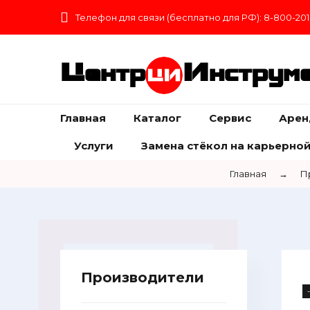
Телефон для связи (бесплатно для РФ): 8-800-201
Центр
Инструм
Главная
Каталог
Сервис
Арен
Услуги
Замена стёкол на карьерной
Главная
→
П
Производители