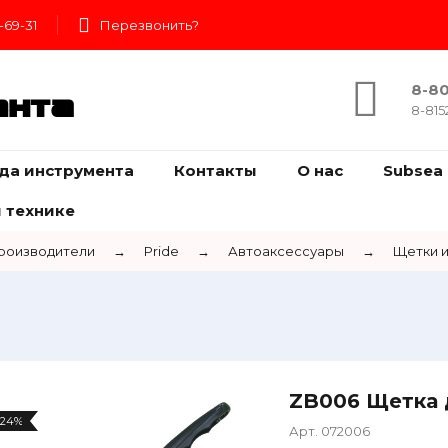
-69-31
Перезвонить?
8-80
ента
8-815
да инструмента
Контакты
О нас
Subsea 
 технике
роизводители
→
Pride
→
Автоаксессуары
→
Щетки и
ZB006 Щетка 
-24%
Арт. 072006