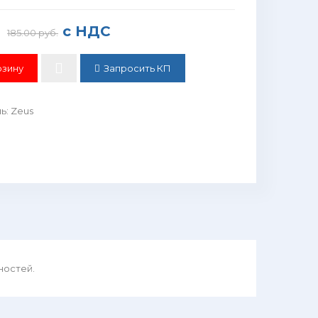
с НДС
185.00 руб.
Запросить КП
ль
:
Zeus
ностей.