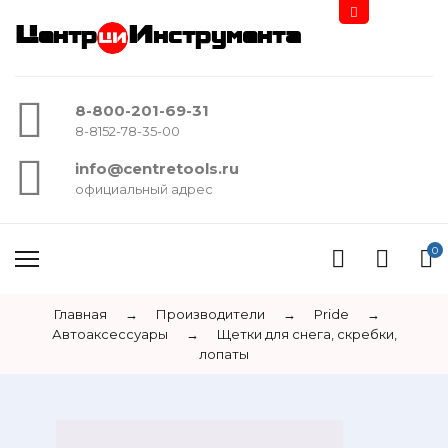
Центр
Инструмента
8-800-201-69-31
8-8152-78-35-00
info@centretools.ru
официальный адрес
0
Главная
→
Производители
→
Pride
→
Автоаксессуары
→
Щетки для снега, скребки,
лопаты