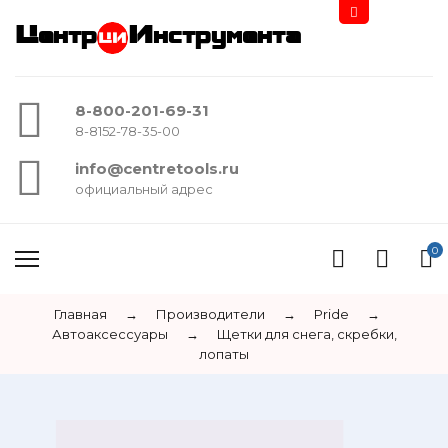
Центр
Инструмента
8-800-201-69-31
8-8152-78-35-00
info@centretools.ru
официальный адрес
0
Главная
→
Производители
→
Pride
→
Автоаксессуары
→
Щетки для снега, скребки,
лопаты