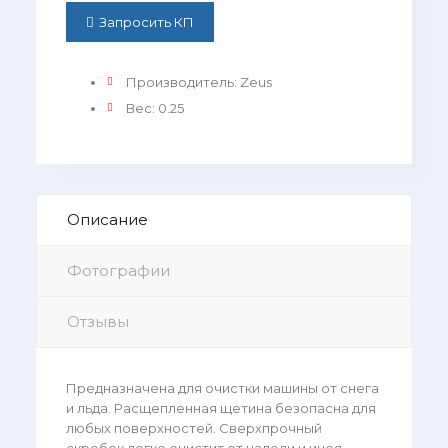
Запросить КП
Производитель
:
Zeus
Вес
:
0.25
Описание
Фотографии
Отзывы
Предназначена для очистки машины от снега
и льда. Расщепленная щетина безопасна для
любых поверхностей. Сверхпрочный
скребок легко очистит от наледи и инея