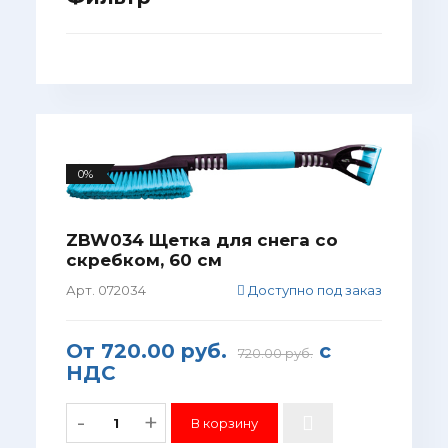
0%
ZBW034 Щетка для снега со
скребком, 60 см
Арт. 072034
Доступно под заказ
От
720.00 руб.
с
720.00 руб.
НДС
-
+