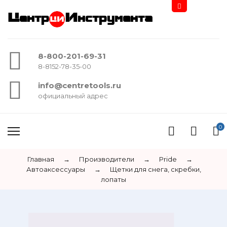
Центр
Инструмента
8-800-201-69-31
8-8152-78-35-00
info@centretools.ru
официальный адрес
0
Главная
→
Производители
→
Pride
→
Автоаксессуары
→
Щетки для снега, скребки,
лопаты