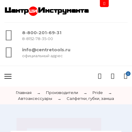
Центр
Инструмента
8-800-201-69-31
8-8152-78-35-00
info@centretools.ru
официальный адрес
0
Главная
→
Производители
→
Pride
→
Автоаксессуары
→
Салфетки, губки, замша