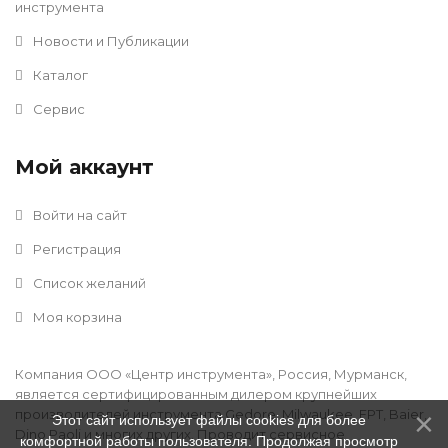
инструмента
Новости и Публикации
Каталог
Сервис
Мой аккаунт
Войти на сайт
Регистрация
Список желаний
Моя корзина
Компания ООО «Центр инструмента», Россия, Мурманск,
является сертифицированным дилером крупнейших
производителей инструмента Gedore, Milwaukee, FPT, Baier,
Этот сайт использует файлы cookies для более
Dino Paoli и многих других. Проводит сервисное
комфортной работы пользователя. Продолжая просмотр