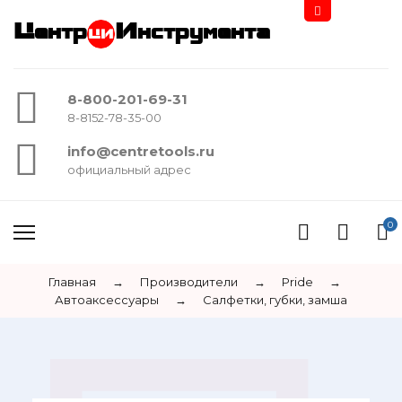
Центр
Инструмента
8-800-201-69-31
8-8152-78-35-00
info@centretools.ru
официальный адрес
0
Главная
→
Производители
→
Pride
→
Автоаксессуары
→
Салфетки, губки, замша