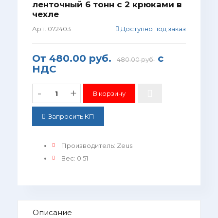
ленточный 6 тонн с 2 крюками в
чехле
Арт. 072403
Доступно под заказ
От
480.00 руб.
с
480.00 руб.
НДС
-
+
Запросить КП
Производитель
:
Zeus
Вес
:
0.51
Описание