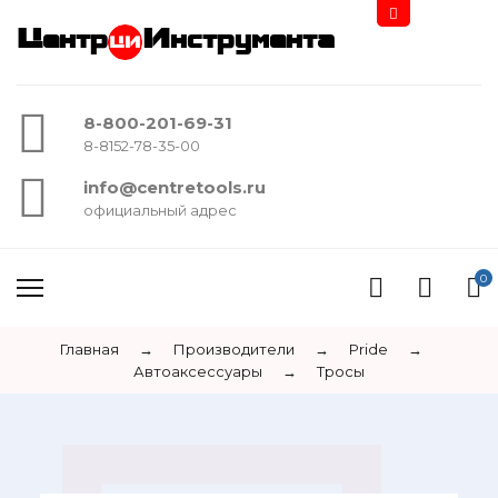
Центр
Инструмента
8-800-201-69-31
8-8152-78-35-00
info@centretools.ru
официальный адрес
0
Главная
→
Производители
→
Pride
→
Автоаксессуары
→
Тросы