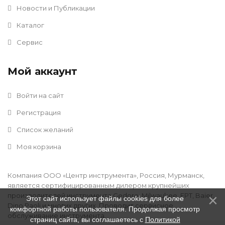
Новости и Публикации
Каталог
Сервис
Мой аккаунт
Войти на сайт
Регистрация
Список желаний
Моя корзина
Компания ООО «Центр инструмента», Россия, Мурманск,
является сертифицированным дилером крупнейших
производителей инструмента Gedore, Milwaukee, FPT, Baier,
Этот сайт использует файлы cookies для более
Dino Paoli и многих других. Проводит сервисное
комфортной работы пользователя. Продолжая просмотр
обслуживание инструмента.
страниц сайта, вы соглашаетесь с
Политикой