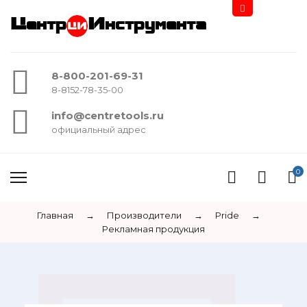
Центр
Инструмента
8-800-201-69-31
8-8152-78-35-00
info@centretools.ru
официальный адрес
0
Главная
→
Производители
→
Pride
→
Рекламная продукция