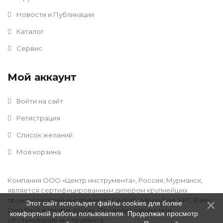
Новости и Публикации
Каталог
Сервис
Мой аккаунт
Войти на сайт
Регистрация
Список желаний
Моя корзина
Компания ООО «Центр инструмента», Россия, Мурманск,
является сертифицированным дилером крупнейших
производителей инструмента Gedore, Milwaukee, FPT, Baier,
Этот сайт использует файлы cookies для более
Dino Paoli и многих других. Проводит сервисное
комфортной работы пользователя. Продолжая просмотр
обслуживание инструмента.