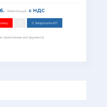
б.
с НДС
11969.00 руб.
Запросить КП
ль
:
Крепление инструмента