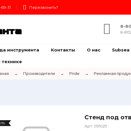
-69-31
Перезвонить?
8-80
ента
8-815
да инструмента
Контакты
О нас
Subsea 
 технике
вная
→
Производители
→
Pride
→
Рекламная продук
Стенд под от
0%
Арт. 091029