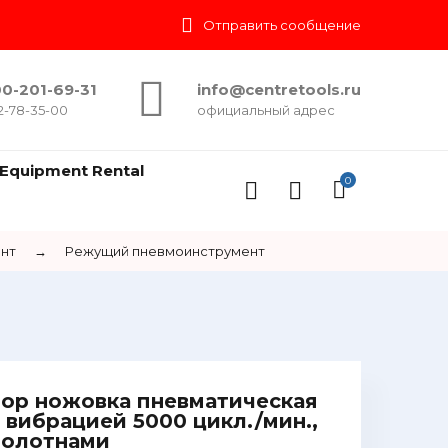
Отправить сообщение
0-201-69-31
info@centretools.ru
2-78-35-00
официальный адрес
Equipment Rental
0
нт
→
Режущий пневмоинструмент
бор ножовка пневматическая
вибрацией 5000 цикл./мин.,
 полотнами