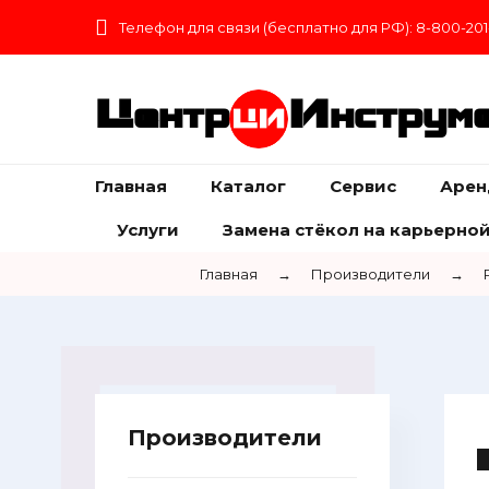
Телефон для связи (бесплатно для РФ): 8-800-201
Центр
Инструм
Главная
Каталог
Сервис
Арен
Услуги
Замена стёкол на карьерной
Главная
→
Производители
→
Производители