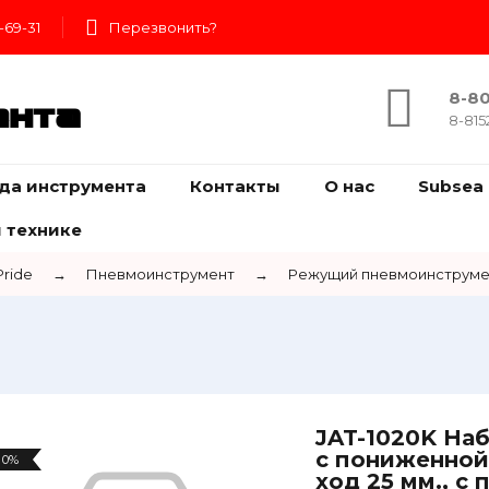
-69-31
Перезвонить?
8-80
ента
8-815
да инструмента
Контакты
О нас
Subsea 
 технике
Pride
→
Пневмоинструмент
→
Режущий пневмоинструме
JAT-1020K На
с пониженной 
0%
ход 25 мм., с