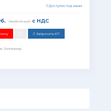
Доступно под заказ
уб.
с НДС
38418.00 руб.
Запросить КП
ль
:
Jonnesway