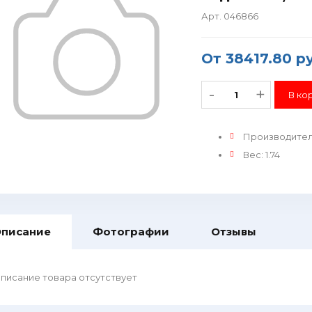
Арт. 046866
От
38417.80 р
-
+
Производите
Вес
:
1.74
писание
Фотографии
Отзывы
писание товара отсутствует