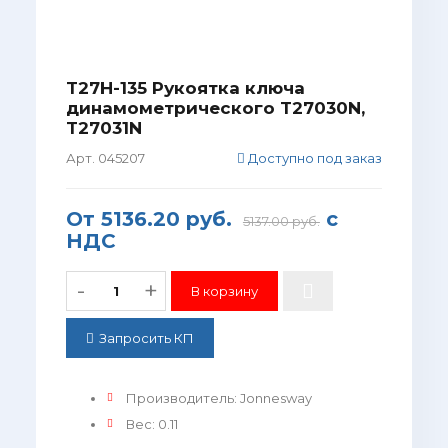
T27H-135 Рукоятка ключа
динамометрического T27030N,
T27031N
Арт. 045207
Доступно под заказ
От
5136.20 руб.
с
5137.00 руб.
НДС
-
+
Запросить КП
Производитель
:
Jonnesway
Вес
:
0.11