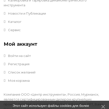
Калибровка и тарировка динамометрического
инструмента
Новости и Публикации
Каталог
Сервис
Мой аккаунт
Войти на сайт
Регистрация
Список желаний
Моя корзина
Компания ООО «Центр инструмента», Россия, Мурманск,
является сертифицированным дилером крупнейших
производителей инструмента Gedore, Milwaukee, FPT, Baier,
Этот сайт использует файлы cookies для более