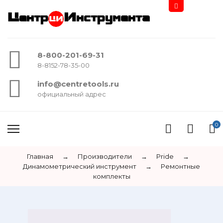
Центр
Инструмента
8-800-201-69-31
8-8152-78-35-00
info@centretools.ru
официальный адрес
0
Главная
→
Производители
→
Pride
→
Динамометрический инструмент
→
Ремонтные
комплекты