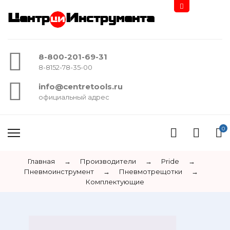
Центр
Инструмента
8-800-201-69-31
8-8152-78-35-00
info@centretools.ru
официальный адрес
0
Главная
→
Производители
→
Pride
→
Пневмоинструмент
→
Пневмотрещотки
→
Комплектующие