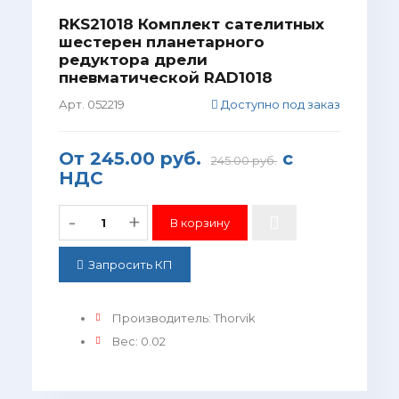
RKS21018 Комплект сателитных
шестерен планетарного
редуктора дрели
пневматической RAD1018
Арт. 052219
Доступно под заказ
От
245.00 руб.
с
245.00 руб.
НДС
-
+
Запросить КП
Производитель
:
Thorvik
Вес
:
0.02