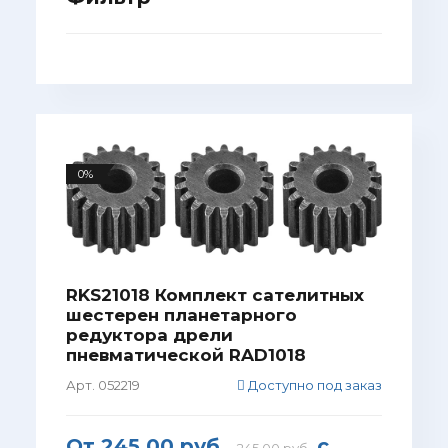
0%
RKS21018 Комплект сателитных
шестерен планетарного
редуктора дрели
пневматической RAD1018
Арт. 052219
Доступно под заказ
От
245.00 руб.
с