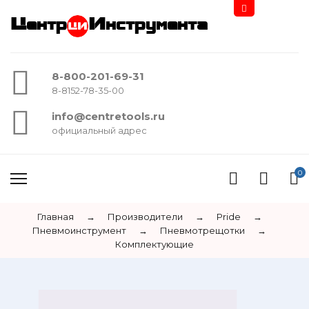
Центр
Инструмента
8-800-201-69-31
8-8152-78-35-00
info@centretools.ru
официальный адрес
0
Главная
→
Производители
→
Pride
→
Пневмоинструмент
→
Пневмотрещотки
→
Комплектующие