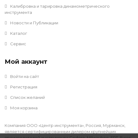
Калибровка и тарировка динамометрического
инструмента
Новости и Публикации
Каталог
Сервис
Мой аккаунт
Войти на сайт
Регистрация
Список желаний
Моя корзина
Компания ООО «Центр инструмента», Россия, Мурманск,
является сертифицированным дилером крупнейших
производителей инструмента Gedore, Milwaukee, FPT, Baier,