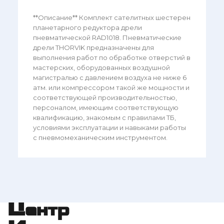
**Описание** Комплект сателитных шестерен
планетарного редуктора дрели
пневматической RAD1018. Пневматические
дрели THORVIK предназначены для
выполнения работ по обработке отверстий в
мастерских, оборудованных воздушной
магистралью с давлением воздуха не ниже 6
атм. или компрессором такой же мощности и
соответствующей производительностью,
персоналом, имеющим соответствующую
квалификацию, знакомым с правилами ТБ,
условиями эксплуатации и навыками работы
с пневмомеханическим инструментом.
Центр