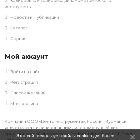
Калибровка и тарировка динамометрического
инструмента
Новости и Публикации
Каталог
Сервис
Мой аккаунт
Войти на сайт
Регистрация
Список желаний
Моя корзина
Компания ООО «Центр инструмента», Россия, Мурманск,
является сертифицированным дилером крупнейших
производителей инструмента Gedore, Milwaukee, FPT, Baier,
Этот сайт использует файлы cookies для более