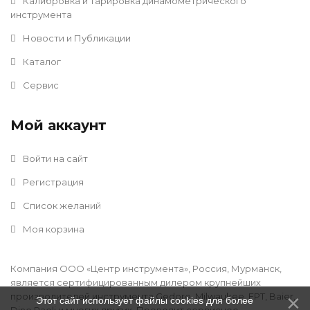
Калибровка и тарировка динамометрического
инструмента
Новости и Публикации
Каталог
Сервис
Мой аккаунт
Войти на сайт
Регистрация
Список желаний
Моя корзина
Компания ООО «Центр инструмента», Россия, Мурманск,
является сертифицированным дилером крупнейших
производителей инструмента Gedore, Milwaukee, FPT, Baier,
Этот сайт использует файлы cookies для более