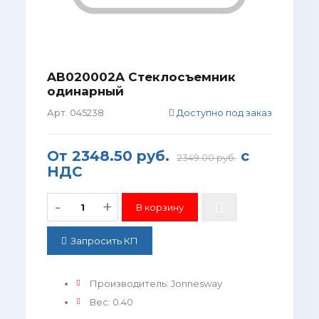
AB020002A Стеклосъемник
одинарный
Арт. 045238
Доступно под заказ
От
2348.50 руб.
с
2349.00 руб.
НДС
-
+
Запросить КП
Производитель
:
Jonnesway
Вес
:
0.40