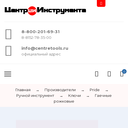
Центр
Инструмента
8-800-201-69-31
8-8152-78-35-00
info@centretools.ru
официальный адрес
0
Главная
→
Производители
→
Pride
→
Ручной инструмент
→
Ключи
→
Гаечные
рожковые