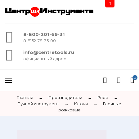
Центр
Инструмента
8-800-201-69-31
8-8152-78-35-00
info@centretools.ru
официальный адрес
0
Главная
→
Производители
→
Pride
→
Ручной инструмент
→
Ключи
→
Гаечные
рожковые