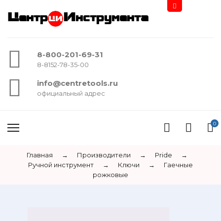
Центр
Инструмента
8-800-201-69-31
8-8152-78-35-00
info@centretools.ru
официальный адрес
0
Главная
→
Производители
→
Pride
→
Ручной инструмент
→
Ключи
→
Гаечные
рожковые