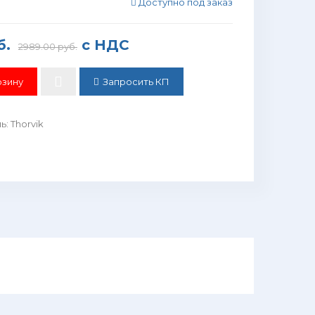
Доступно под заказ
б.
с НДС
2989.00 руб.
Запросить КП
ль
:
Thorvik