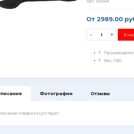
Арт. 051246
От
2989.00 ру
-
+
Производите
Вес
:
1.80
писание
Фотографии
Отзывы
писание товара отсутствует