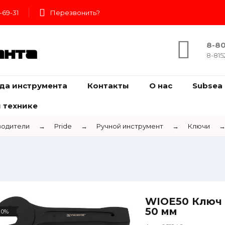
-69-31
Перезвонить?
8-80
ента
8-815
да инструмента
Контакты
О нас
Subsea 
 технике
одители
→
Pride
→
Ручной инструмент
→
Ключи
WIOE50 Ключ 
50 мм
0%