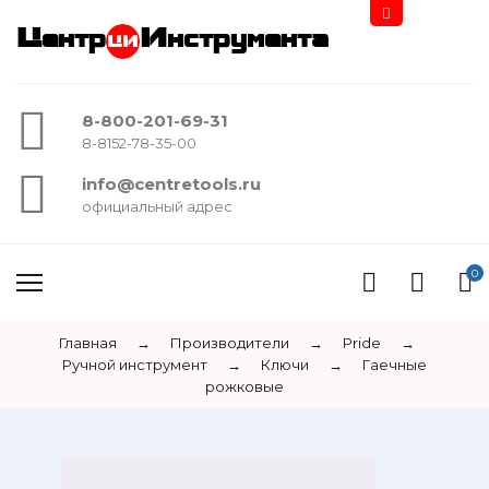
Центр
Инструмента
8-800-201-69-31
8-8152-78-35-00
info@centretools.ru
официальный адрес
0
Главная
→
Производители
→
Pride
→
Ручной инструмент
→
Ключи
→
Гаечные
рожковые