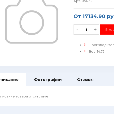
Арт. 051232
От
17134.90 ру
-
+
Производите
Вес
:
14.75
писание
Фотографии
Отзывы
писание товара отсутствует