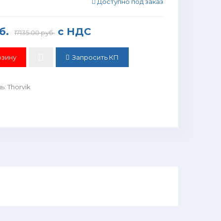
Доступно под заказ
б.
с НДС
17135.00 руб.
Запросить КП
ль
:
Thorvik