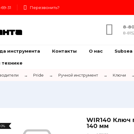
-69-31
Перезвонить?
8-80
ента
8-815
да инструмента
Контакты
О нас
Subsea 
 технике
водители
→
Pride
→
Ручной инструмент
→
Ключи
WIR140 Ключ 
140 мм
0%