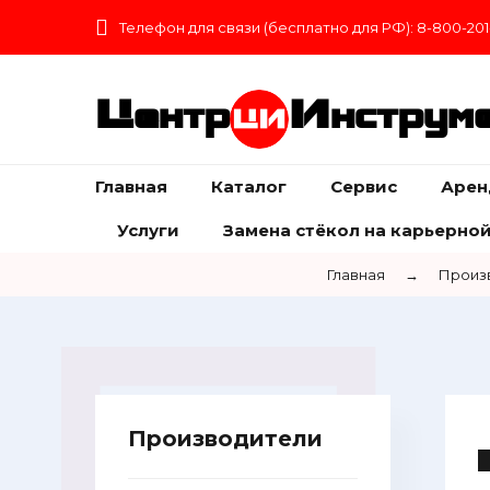
Телефон для связи (бесплатно для РФ): 8-800-201
Центр
Инструм
Главная
Каталог
Сервис
Арен
Услуги
Замена стёкол на карьерной
Главная
→
Произ
Производители