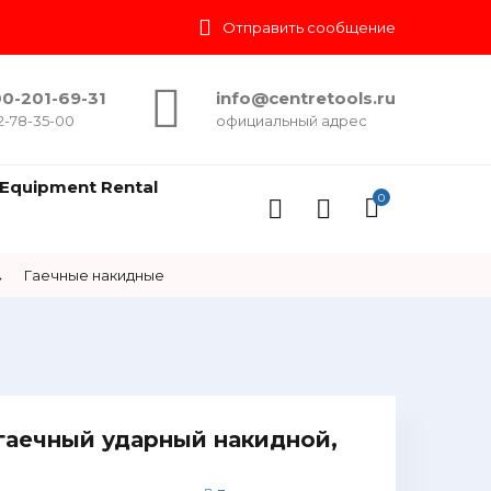
Отправить сообщение
0-201-69-31
info@centretools.ru
2-78-35-00
официальный адрес
Equipment Rental
0
→
Гаечные накидные
гаечный ударный накидной,