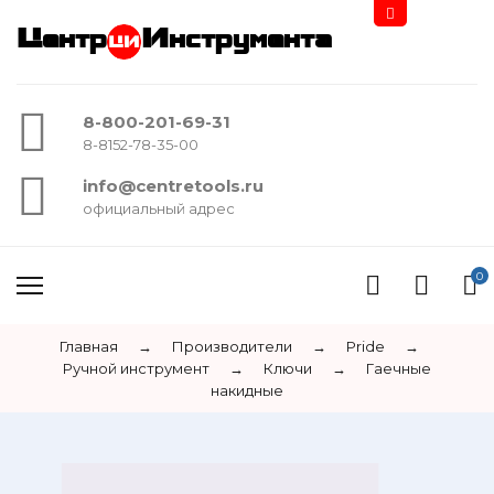
Центр
Инструмента
8-800-201-69-31
8-8152-78-35-00
info@centretools.ru
официальный адрес
0
Главная
→
Производители
→
Pride
→
Ручной инструмент
→
Ключи
→
Гаечные
накидные