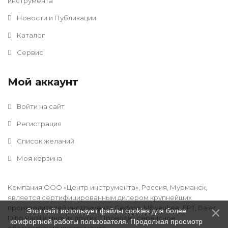
инструмента
Новости и Публикации
Каталог
Сервис
Мой аккаунт
Войти на сайт
Регистрация
Список желаний
Моя корзина
Компания ООО «Центр инструмента», Россия, Мурманск,
является сертифицированным дилером крупнейших
производителей инструмента Gedore, Milwaukee, FPT, Baier,
Этот сайт использует файлы cookies для более
Dino Paoli и многих других. Проводит сервисное
комфортной работы пользователя. Продолжая просмотр