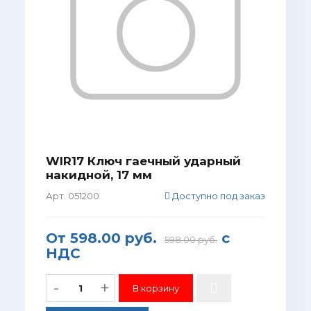
WIR17 Ключ гаечный ударный
накидной, 17 мм
Арт. 051200
Доступно под заказ
От
598.00 руб.
с
598.00 руб.
НДС
-
+