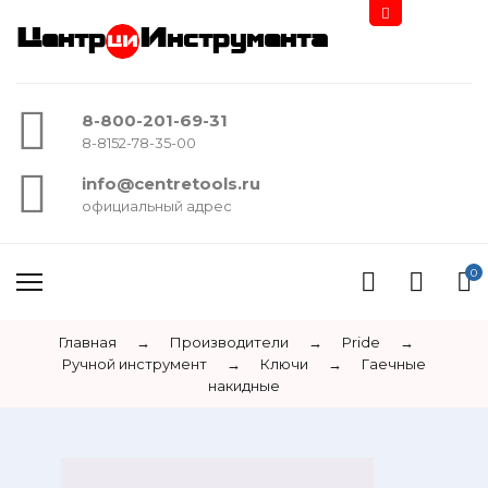
Центр
Инструмента
8-800-201-69-31
8-8152-78-35-00
info@centretools.ru
официальный адрес
0
Главная
→
Производители
→
Pride
→
Ручной инструмент
→
Ключи
→
Гаечные
накидные