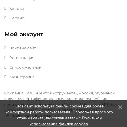
Каталог
Сервис
Мой аккаунт
Войти на сайт
Регистрация
Список желаний
Моя корзина
Компания ООО «Центр инструмента», Россия, Мурманск,
является сертифицированным дилером крупнейших
производителей инструмента Gedore, Milwaukee, FPT, Baier,
Этот сайт использует файлы cookies для более
Dino Paoli и многих других. Проводит сервисное
комфортной работы пользователя. Продолжая просмотр
обслуживание инструмента.
страниц сайта, вы соглашаетесь с
Политикой
использования файлов cookies
.