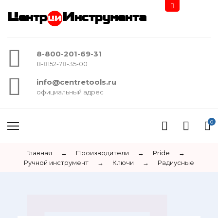
Центр
Инструмента
8-800-201-69-31
8-8152-78-35-00
info@centretools.ru
официальный адрес
0
Главная
→
Производители
→
Pride
→
Ручной инструмент
→
Ключи
→
Радиусные