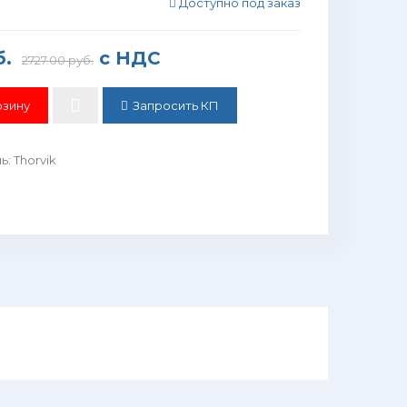
Доступно под заказ
б.
с НДС
2727.00 руб.
Запросить КП
ль
:
Thorvik