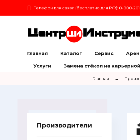
Телефон для связи (бесплатно для РФ): 8-800-201
Центр
Инструм
Главная
Каталог
Сервис
Арен
Услуги
Замена стёкол на карьерной
Главная
→
Произв
Производители