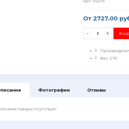
Арт. 051276
От
2727.00 ру
-
+
Производите
Вес
:
2.76
писание
Фотографии
Отзывы
писание товара отсутствует