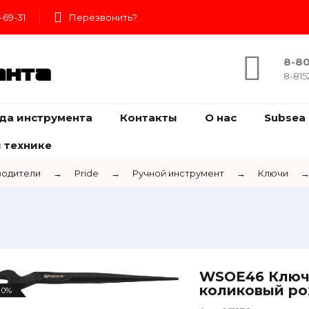
-69-31
Перезвонить?
8-80
ента
8-815
да инструмента
Контакты
О нас
Subsea 
 технике
одители
→
Pride
→
Ручной инструмент
→
Ключи
WSOE46 Ключ
коликовый ро
0%