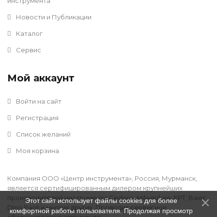
инструмента
Новости и Публикации
Каталог
Сервис
Мой аккаунт
Войти на сайт
Регистрация
Список желаний
Моя корзина
Компания ООО «Центр инструмента», Россия, Мурманск,
является сертифицированным дилером крупнейших
производителей инструмента Gedore, Milwaukee, FPT, Baier,
Этот сайт использует файлы cookies для более
Dino Paoli и многих других. Проводит сервисное
комфортной работы пользователя. Продолжая просмотр