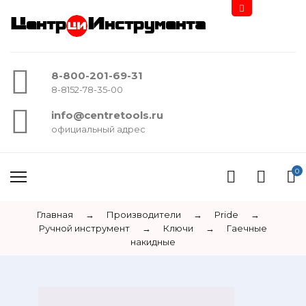
Центр
Инструмента
8-800-201-69-31
8-8152-78-35-00
info@centretools.ru
официальный адрес
0
Главная
→
Производители
→
Pride
→
Ручной инструмент
→
Ключи
→
Гаечные
накидные