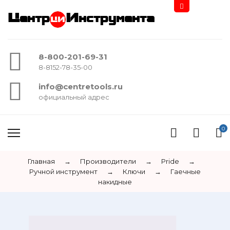
Центр
Инструмента
8-800-201-69-31
8-8152-78-35-00
info@centretools.ru
официальный адрес
0
Главная
→
Производители
→
Pride
→
Ручной инструмент
→
Ключи
→
Гаечные
накидные