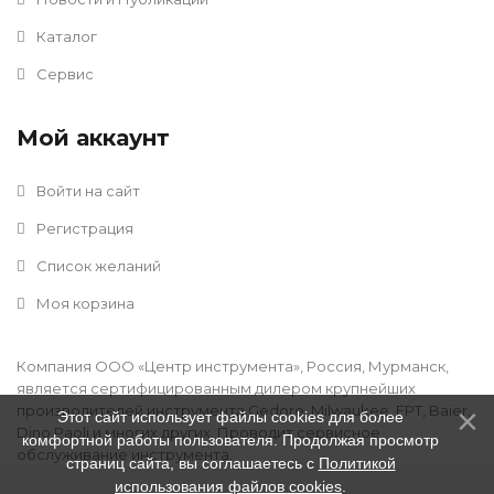
Каталог
Сервис
Мой аккаунт
Войти на сайт
Регистрация
Список желаний
Моя корзина
Компания ООО «Центр инструмента», Россия, Мурманск,
является сертифицированным дилером крупнейших
производителей инструмента Gedore, Milwaukee, FPT, Baier,
Этот сайт использует файлы cookies для более
Dino Paoli и многих других. Проводит сервисное
комфортной работы пользователя. Продолжая просмотр
обслуживание инструмента.
страниц сайта, вы соглашаетесь с
Политикой
использования файлов cookies
.